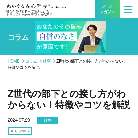
メール
マガジン
誰もが自信を持って働きながら、
本当に望む未来を実現する心理学
コラム
HOME
コラム
仕事
Z世代の部下との接し方がわからない！
特徴やコツを解説
Z世代の部下との接し方がわ
からない！特徴やコツを解説
2024.07.29
仕事
部下との関係