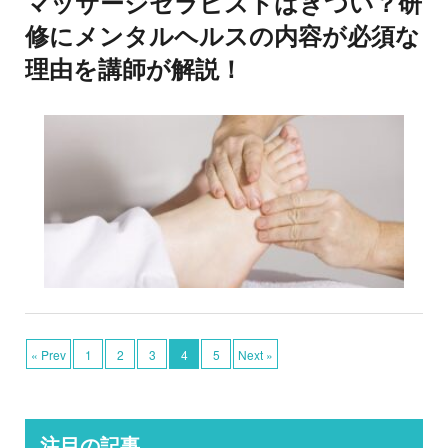
マッサージセラピストはきつい？研
修にメンタルヘルスの内容が必須な
理由を講師が解説！
« Prev
1
2
3
4
5
Next »
注目の記事