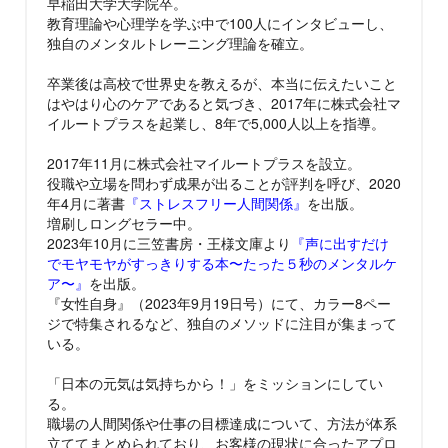
早稲田大学大学院卒。
教育理論や心理学を学ぶ中で100人にインタビューし、
独自のメンタルトレーニング理論を確立。
卒業後は高校で世界史を教えるが、本当に伝えたいこと
はやはり心のケアであると気づき、2017年に株式会社マ
イルートプラスを起業し、8年で5,000人以上を指導。
2017年11月に株式会社マイルートプラスを設立。
役職や立場を問わず成果が出ることが評判を呼び、2020
年4月に著書
『ストレスフリー人間関係』
を出版。
増刷しロングセラー中。
2023年10月に三笠書房・王様文庫より
『声に出すだけ
でモヤモヤがすっきりする本〜たった５秒のメンタルケ
ア〜』
を出版。
『女性自身』（2023年9月19日号）にて、カラー8ペー
ジで特集されるなど、独自のメソッドに注目が集まって
いる。
「日本の元気は気持ちから！」をミッションにしてい
る。
職場の人間関係や仕事の目標達成について、方法が体系
立ててまとめられており、お客様の現状に合ったアプロ