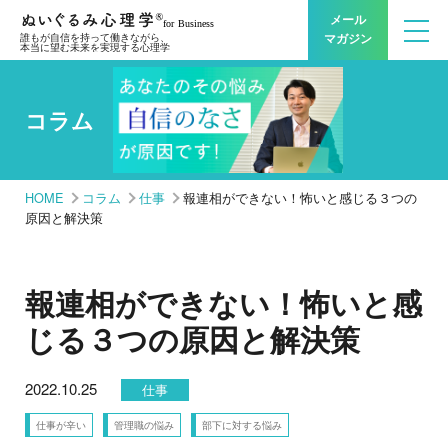
メール
マガジン
誰もが自信を持って働きながら、
本当に望む未来を実現する心理学
コラム
HOME
コラム
仕事
報連相ができない！怖いと感じる３つの
原因と解決策
報連相ができない！怖いと感
じる３つの原因と解決策
2022.10.25
仕事
仕事が辛い
管理職の悩み
部下に対する悩み