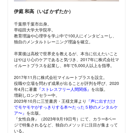
伊庭 和高（いば かずたか）
千葉県千葉市出身。
早稲田大学大学院卒。
教育理論や心理学を学ぶ中で100人にインタビューし、
独自のメンタルトレーニング理論を確立。
卒業後は高校で世界史を教えるが、本当に伝えたいこと
はやはり心のケアであると気づき、2017年に株式会社マ
イルートプラスを起業し、8年で5,000人以上を指導。
2017年11月に株式会社マイルートプラスを設立。
役職や立場を問わず成果が出ることが評判を呼び、2020
年4月に著書
『ストレスフリー人間関係』
を出版。
増刷しロングセラー中。
2023年10月に三笠書房・王様文庫より
『声に出すだけ
でモヤモヤがすっきりする本〜たった５秒のメンタルケ
ア〜』
を出版。
『女性自身』（2023年9月19日号）にて、カラー8ペー
ジで特集されるなど、独自のメソッドに注目が集まって
いる。